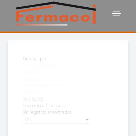
Ordenar por
Ref. del producto -/+
Producto
Categoría
Nombre del fabricante
Ordenar
Fabricante:
Seleccionar fabricante
Sin registros encontrados