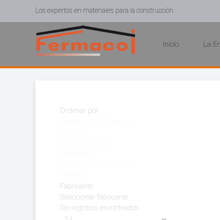
Los expertos en materiales para la construcción.
Inicio
La E
Ordenar por
Sorted Product Name +/-
Producto
Ref. del producto
Categoría
Nombre del fabricante
Ordenar
Fabricante:
Seleccionar fabricante
Sin registros encontrados